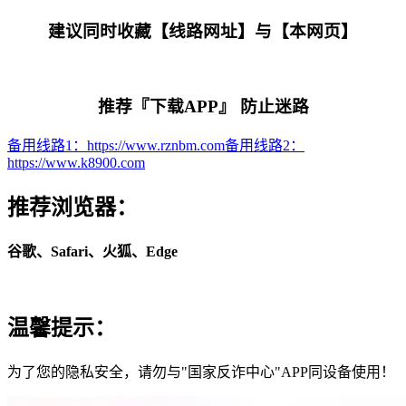
建议同时收藏【线路网址】与【本网页】
推荐『下载APP』 防止迷路
备用线路
1
：
https://www.rznbm.com
备用线路
2
：
https://www.k8900.com
推荐浏览器：
谷歌、Safari、火狐、Edge
温馨提示：
为了您的隐私安全，请勿与"国家反诈中心"APP同设备使用！