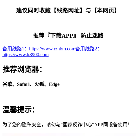
建议同时收藏【线路网址】与【本网页】
推荐『下载APP』 防止迷路
备用线路
1
：
https://www.rznbm.com
备用线路
2
：
https://www.k8900.com
推荐浏览器：
谷歌、Safari、火狐、Edge
温馨提示：
为了您的隐私安全，请勿与"国家反诈中心"APP同设备使用！