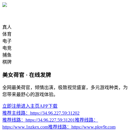
真人
体育
电子
电竞
捕鱼
棋牌
美女荷官 · 在线发牌
全网最美荷官，倾情出演，极致视觉盛宴，多元游戏种类，为
您带来最舒心的游戏体验。
立即注册
进入主页
APP下载
推荐主线路：
https://34.96.227.59:31202
推荐线路：
https://34.96.227.59:31201
推荐线路：
https://www.1nzkex.com
推荐线路：
https://www.plov9r.com